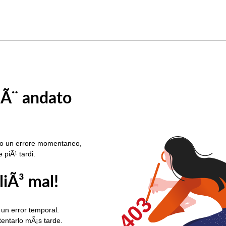
 Ã¨ andato
rato un errore momentaneo,
e piÃ¹ tardi.
liÃ³ mal!
403
 un error temporal.
ntentarlo mÃ¡s tarde.