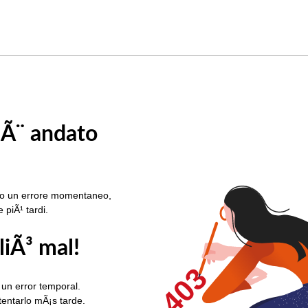
 Ã¨ andato
rato un errore momentaneo,
e piÃ¹ tardi.
liÃ³ mal!
403
 un error temporal.
ntentarlo mÃ¡s tarde.