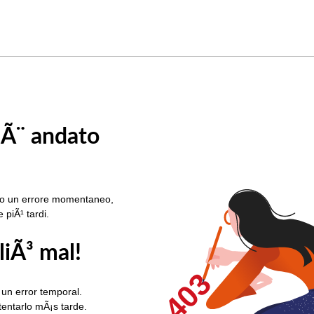
 Ã¨ andato
rato un errore momentaneo,
e piÃ¹ tardi.
liÃ³ mal!
403
 un error temporal.
ntentarlo mÃ¡s tarde.